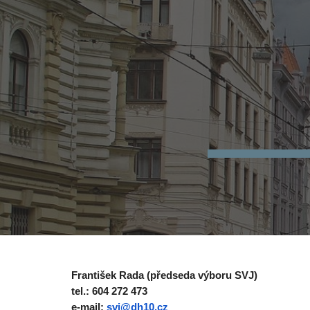
Sk
František Rada (předseda výboru SVJ)
tel.: 604 272 473
e-mail:
svj@dh10.cz