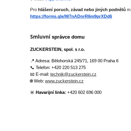
Pro
hlášení poruch, závad nebo jiných podnětů
mů
https://forms.gle/W7nADnrR6m9prXDd6
Smluvní
správce domu
ZUCKERSTEIN, spol. s r.o.
📍 Adresa: Bělohorská 245/71, 169 00 Praha 6
📞 Telefon: +420 220 513 275
📧 E-mail:
technik@zuckerstein.cz
🌐 Web:
www.zuckerstein.cz
🚨
Havarijní linka:
+420 602 696 000