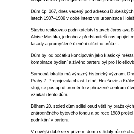
Dům čp. 967, dnes vedený pod adresou Dukelských h
letech 1907–1908 v době intenzivní urbanizace Hol
Stavbu realizovalo podnikatelství staveb Jaroslava 
Aloise Masáka, jednoho z představitelů nastupující 
fasády a promyšlené členění uličního průčelí.
Dům byl od počátku koncipován jako klasický městsk
kombinace bydlení a živého parteru byl pro Holešovi
Samotná lokalita má výrazný historický význam. Dne
Prahy 7. Propojovala oblast Letné, Holešovic a Krá
stojí, se postupně proměnilo v přirozené centrum čt
vznikal i tento dům.
Během 20. století dům sdílel osud většiny pražskýc
znárodněného bytového fondu a po roce 1989 prošel 
podnikání v parteru.
V novější době se v přízemí domu střídaly různé obc