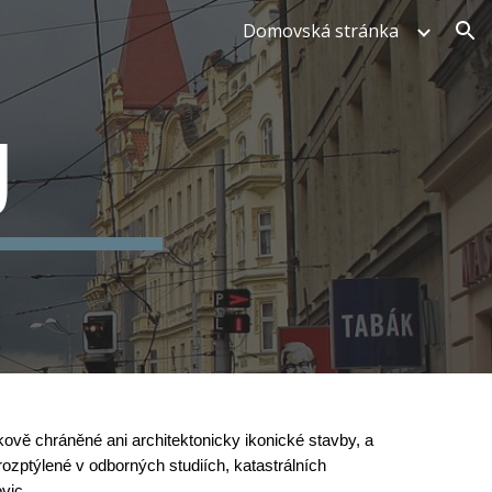
Domovská stránka
ion
U
ově chráněné ani architektonicky ikonické stavby, a
ozptýlené v odborných studiích, katastrálních
vic.