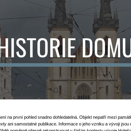
ip to main content
Skip to navigat
HISTORIE DOM
ní na první pohled snadno dohledatelná. Objekt nepatří mezi památk
ty ani samostatné publikace. Informace o jeho vzniku a vývoji jsou r
příběh poměrně přesně rekonstruovat v širším kontextu vývoje Holešo