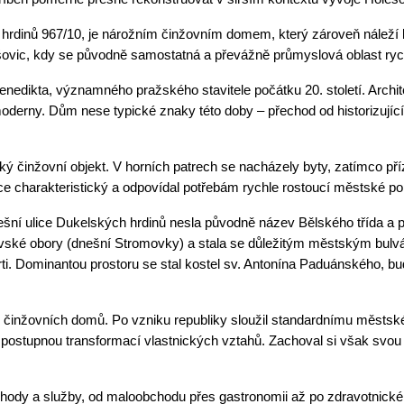
rdinů 967/10, je nárožním činžovním domem, který zároveň náleží 
ešovic, kdy se původně samostatná a převážně průmyslová oblast ry
Benedikta, významného pražského stavitele počátku 20. století. Archi
moderny. Dům nese typické znaky této doby – přechod od historizující
ý činžovní objekt. V horních patrech se nacházely byty, zatímco p
ce charakteristický a odpovídal potřebám rychle rostoucí městské po
šní ulice Dukelských hrdinů nesla původně název Bělského třída a 
lovské obory (dnešní Stromovky) a stala se důležitým městským bul
vrti. Dominantou prostoru se stal kostel sv. Antonína Paduánského, b
h činžovních domů. Po vzniku republiky sloužil standardnímu městs
postupnou transformací vlastnických vztahů. Zachoval si však svou 
hody a služby, od maloobchodu přes gastronomii až po zdravotnické 