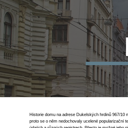
Sk
Historie domu na adrese Dukelských hrdinů 967/10 ne
proto se o něm nedochovaly ucelené popularizační tex
údajích a různých registrech. Přesto je možné jeho 