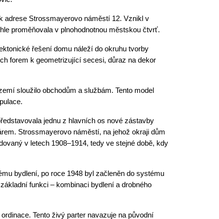
k adrese Strossmayerovo náměstí 12. Vznikl v
chle proměňovala v plnohodnotnou městskou čtvrť.
tektonické řešení domu náleží do okruhu tvorby
ch forem k geometrizující secesi, důraz na dekor
řízemí sloužilo obchodům a službám. Tento model
pulace.
představovala jednu z hlavních os nové zástavby
várem. Strossmayerovo náměstí, na jehož okraji dům
udovaný v letech 1908–1914, tedy ve stejné době, kdy
kému bydlení, po roce 1948 byl začleněn do systému
základní funkci – kombinaci bydlení a drobného
ordinace. Tento živý parter navazuje na původní