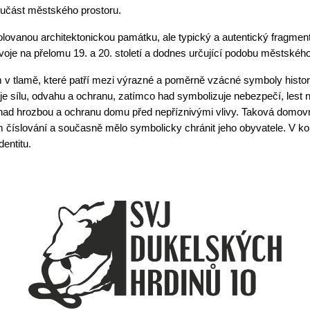
oučást městského prostoru.
lovanou architektonickou památku, ale typický a autentický fragmen
zvoje na přelomu 19. a 20. století a dodnes určující podobu městského
tlamě, které patří mezi výrazné a poměrně vzácné symboly histo
je sílu, odvahu a ochranu, zatímco had symbolizuje nebezpečí, lest n
y nad hrozbou a ochranu domu před nepříznivými vlivy. Taková domovn
m číslování a současně mělo symbolicky chránit jeho obyvatele. V k
dentitu.