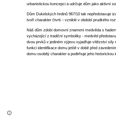
urbanistickou koncepci a udržuje dům jako aktivní s
Dům Dukelských hrdinů 967/10 tak nepředstavuje izo
tvoří charakter čtvrti – vzniklé v období prudkého ro
Náš dům zdobí domovní znamení medvěda s hadem v 
vycházející z tradiční symboliky - medvěd představu
dvou prvků v jediném výjevu vyjadřuje vítězství síl
funkci identifikace domu ještě v době před zavedení
domu osobitý charakter a podtrhuje jeho historickou i
Page
Google Sites
Report abuse